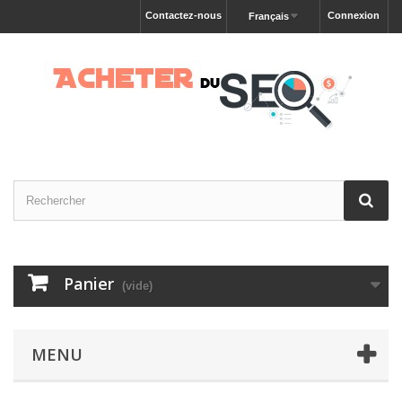
Contactez-nous
Connexion
Français
Panier
(vide)
MENU