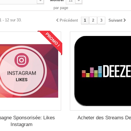
12
par page
1 - 12 sur 33.
Précédent
1
2
3
Suivant
PROMO !
agne Sponsorisée: Likes
Acheter des Streams D
Instagram