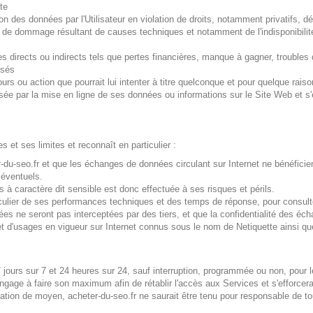
te
on des données par l'Utilisateur en violation de droits, notamment privatifs, d
s de dommage résultant de causes techniques et notamment de l'indisponibilité
directs ou indirects tels que pertes financières, manque à gagner, troubles d
osés
cours ou action que pourrait lui intenter à titre quelconque et pour quelque rai
sée par la mise en ligne de ses données ou informations sur le Site Web et s'en
es et ses limites et reconnaît en particulier :
-du-seo.fr et que les échanges de données circulant sur Internet ne bénéficien
 éventuels.
s à caractère dit sensible est donc effectuée à ses risques et périls.
iculier de ses performances techniques et des temps de réponse, pour consulte
ées ne seront pas interceptées par des tiers, et que la confidentialité des éc
es et d'usages en vigueur sur Internet connus sous le nom de Netiquette ainsi 
 7 jours sur 7 et 24 heures sur 24, sauf interruption, programmée ou non, pou
engage à faire son maximum afin de rétablir l'accès aux Services et s'efforce
gation de moyen, acheter-du-seo.fr ne saurait être tenu pour responsable de to