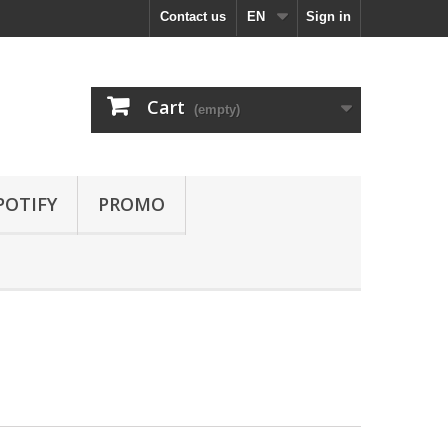
Contact us
EN
Sign in
Cart
(empty)
POTIFY
PROMO