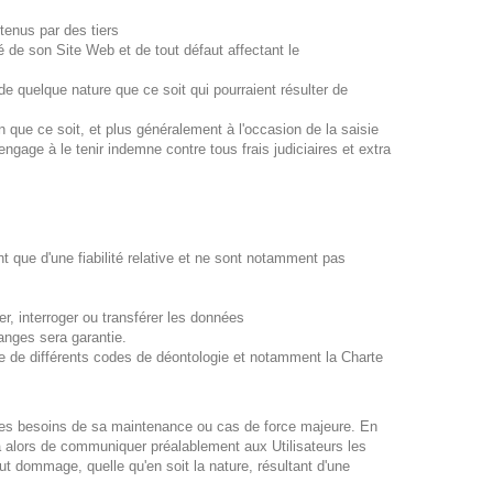
étenus par des tiers
 de son Site Web et de tout défaut affectant le
e quelque nature que ce soit qui pourraient résulter de
son que ce soit, et plus généralement à l'occasion de la saisie
gage à le tenir indemne contre tous frais judiciaires et extra
t que d'une fiabilité relative et ne sont notamment pas
r, interroger ou transférer les données
hanges sera garantie.
que de différents codes de déontologie et notamment la Charte
r les besoins de sa maintenance ou cas de force majeure. En
ra alors de communiquer préalablement aux Utilisateurs les
ut dommage, quelle qu'en soit la nature, résultant d'une