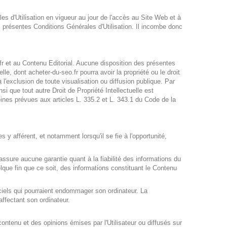
es d'Utilisation en vigueur au jour de l'accès au Site Web et à
es présentes Conditions Générales d'Utilisation. Il incombe donc
o.fr et au Contenu Editorial. Aucune disposition des présentes
lle, dont acheter-du-seo.fr pourra avoir la propriété ou le droit
 l'exclusion de toute visualisation ou diffusion publique. Par
i que tout autre Droit de Propriété Intellectuelle est
ines prévues aux articles L. 335.2 et L. 343.1 du Code de la
s y afférent, et notamment lorsqu'il se fie à l'opportunité,
'assure aucune garantie quant à la fiabilité des informations du
uelque fin que ce soit, des informations constituant le Contenu
iciels qui pourraient endommager son ordinateur. La
ffectant son ordinateur.
contenu et des opinions émises par l'Utilisateur ou diffusés sur