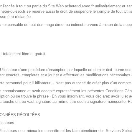
eur l'accès à tout ou partie du Site Web acheter-du-seo.fr unilatéralement et s
heter-du-seo.fr se réserve aussi le droit de suspendre le compte de tout Utili
sse être réclamée.
enu responsable de tout dommage direct ou indirect survenu à raison de la supp
 totalement libre et gratuit.
Utilisateur d'une procédure d'inscription par laquelle ce dernier doit fournir s
 exactes, complètes et à jour et à effectuer les modifications nécessaires à
pte personnel pour l'Utilisateur. Il n'est pas autorisé de créer plus d'un compt
pris connaissance et avoir accepté expressément les présentes Conditions Génér
ription où se trouve la phrase «En vous inscrivant, vous déclarez avoir lu et ac
la touche entrée vaut signature au même titre que sa signature manuscrite. Par l
 DONNÉES RÉCOLTÉES
lisateurs :
ilisateurs pour mieux les connaître et les faire bénéficier des Services Spécif