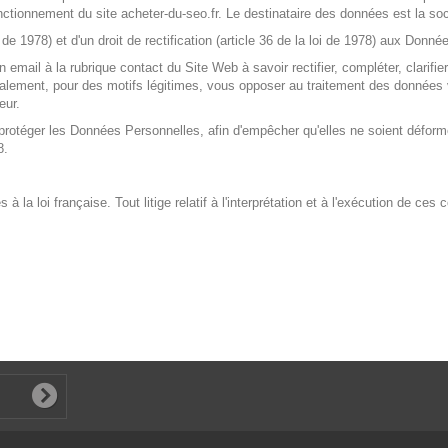
fonctionnement du site acheter-du-seo.fr. Le destinataire des données est la 
oi de 1978) et d'un droit de rectification (article 36 de la loi de 1978) aux Don
n email à la rubrique contact du Site Web à savoir rectifier, compléter, clarifie
lement, pour des motifs légitimes, vous opposer au traitement des données 
eur.
our protéger les Données Personnelles, afin d'empêcher qu'elles ne soient d
8.
 la loi française. Tout litige relatif à l'interprétation et à l'exécution de c