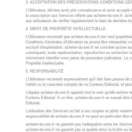
3. ACCEPTATION DES PRÉSENTATIONS CONDITIONS GÉN
L'Utilisateur, déclare avoir pris connaissance et avoir accept
la souscription aux Services offerts par acheter-du-seo.fr. ach
aux utilisateurs de vérifier régulièrement la date de dernière 
4. DROIT DE PROPRIÉTÉ INTELLECTUELLE
L'Utilisateur reconnaît que acheter-du-seo.fr est seul propriét
Conditions Générales d'Utilisation ne pourra être interprétée com
exclusif d'exploitation. acheter-du-seo.fr ne concède qu'une aut
conséquent, toute représentation, reproduction ou extraction no
strictement interdite sous peine de poursuites judiciaires. Le
Propriété Intellectuelle.
5. RESPONSABILITÉ
L'Utilisateur reconnaît expressément qu'il doit faire preuve de d
l'utilité ou le caractère complet de ce Contenu Editorial, et pro
L'équipe acheter-du-seo.fr apporte tout le soin qu'elle estime n
Contenu Editorial. À ce titre, acheter-du-seo.fr ne saurait être
Editorial.
L'utilisation des Services se fait à ses risques et périls not
responsabilité de acheter-du-seo.fr ne peut en particulier êtr
acheter-du-seo.fr ne garantit pas l'adéquation entre les Service
acheter-du-seo.fr ne garantit pas la qualité et/ou la licéité o