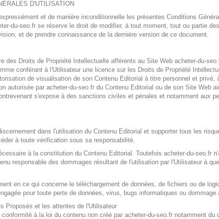
ÉRALES D'UTILISATION
é expressément et de manière inconditionnelle les présentes Conditions Général
eter-du-seo.fr se réserve le droit de modifier, à tout moment, tout ou partie d
révision, et de prendre connaissance de la dernière version de ce document.
aire des Droits de Propriété Intellectuelle afférents au Site Web acheter-du-se
me conférant à l'Utilisateur une licence sur les Droits de Propriété Intellectue
orisation de visualisation de son Contenu Editorial à titre personnel et privé, à
n autorisée par acheter-du-seo.fr du Contenu Editorial ou de son Site Web ains
 contrevenant s'expose à des sanctions civiles et pénales et notamment aux pe
iscernement dans l'utilisation du Contenu Editorial et supporter tous les risque
céder à toute vérification sous sa responsabilité.
écessaire à la constitution du Contenu Editorial. Toutefois acheter-du-seo.fr n
 tenu responsable des dommages résultant de l'utilisation par l'Utilisateur à q
amment en ce qui concerne le téléchargement de données, de fichiers ou de log
e engagée pour toute perte de données, virus, bugs informatiques ou dommage a
s Proposés et les attentes de l'Utilisateur
u la conformité à la loi du contenu non créé par acheter-du-seo.fr notamment du 