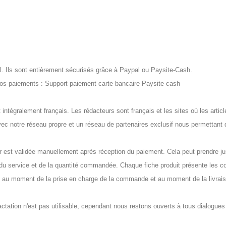
al. Ils sont entièrement sécurisés grâce à Paypal ou Paysite-Cash.
 vos paiements : Support paiement carte bancaire Paysite-cash
t intégralement français. Les rédacteurs sont français et les sites où les arti
vec notre réseau propre et un réseau de partenaires exclusif nous permettant 
fr est validée manuellement après réception du paiement. Cela peut prendre ju
 du service et de la quantité commandée. Chaque fiche produit présente les con
 au moment de la prise en charge de la commande et au moment de la livrais
étractation n'est pas utilisable, cependant nous restons ouverts à tous dialog