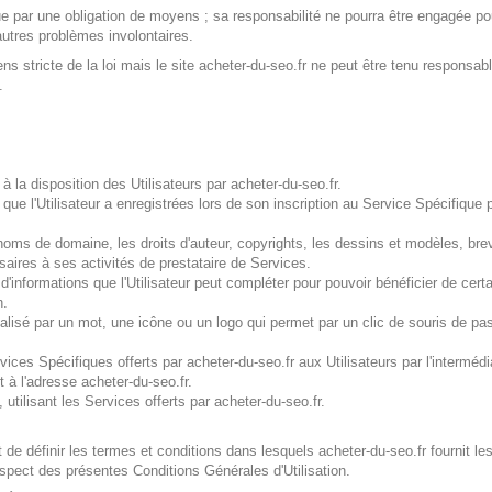
e par une obligation de moyens ; sa responsabilité ne pourra être engagée pour
autres problèmes involontaires.
s stricte de la loi mais le site acheter-du-seo.fr ne peut être tenu responsab
.
 la disposition des Utilisateurs par acheter-du-seo.fr.
ue l'Utilisateur a enregistrées lors de son inscription au Service Spécifique 
s noms de domaine, les droits d'auteur, copyrights, les dessins et modèles, bre
ssaires à ses activités de prestataire de Services.
d'informations que l'Utilisateur peut compléter pour pouvoir bénéficier de cert
n.
alisé par un mot, une icône ou un logo qui permet par un clic de souris de p
ices Spécifiques offerts par acheter-du-seo.fr aux Utilisateurs par l'interméd
et à l'adresse acheter-du-seo.fr.
utilisant les Services offerts par acheter-du-seo.fr.
de définir les termes et conditions dans lesquels acheter-du-seo.fr fournit les
espect des présentes Conditions Générales d'Utilisation.