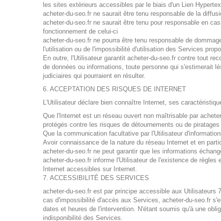
les sites extérieurs accessibles par le biais d'un Lien Hypertex
acheter-du-seo.fr ne saurait être tenu responsable de la diffusi
acheter-du-seo.fr ne saurait être tenu pour responsable en ca
fonctionnement de celui-ci
acheter-du-seo.fr ne pourra être tenu responsable de dommages 
l'utilisation ou de l'impossibilité d'utilisation des Services prop
En outre, l'Utilisateur garantit acheter-du-seo.fr contre tout re
de données ou informations, toute personne qui s'estimerait lé
judiciaires qui pourraient en résulter.
6. ACCEPTATION DES RISQUES DE INTERNET
L'Utilisateur déclare bien connaître Internet, ses caractéristiqu
Que l'Internet est un réseau ouvert non maîtrisable par acheter
protégés contre les risques de détournements ou de piratages
Que la communication facultative par l'Utilisateur d'information
Avoir connaissance de la nature du réseau Internet et en part
acheter-du-seo.fr ne peut garantir que les informations échang
acheter-du-seo.fr informe l'Utilisateur de l'existence de règl
Internet accessibles sur Internet.
7. ACCESSIBILITÉ DES SERVICES
acheter-du-seo.fr est par principe accessible aux Utilisateurs
cas d'impossibilité d'accès aux Services, acheter-du-seo.fr s'
dates et heures de l'intervention. N'étant soumis qu'à une obli
indisponibilité des Services.