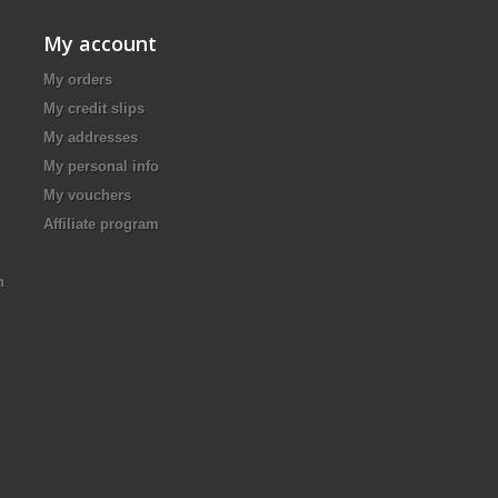
My account
My orders
My credit slips
My addresses
My personal info
My vouchers
Affiliate program
n